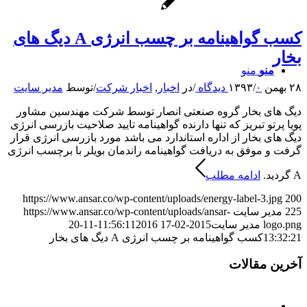
کسب گواهینامه بر چسب انرژی A دیگ های
بخار
منو
منو
۲۸ بهمن ۱۳۹۳
۰ دیدگاه
/
/
در
اخبار
,
اخبار شرکت
/
توسط
مدیر سایت
دیگ های بخار گروه صنعتی انصار توسط شرکت مهندسین مشاور
پویا پرتو تبریز که تنها دارنده گواهینامه تایید صلاحیت بازرسی انرژی
دیگ های بخار از اداره استاندارد می باشد مورد بازرسی انرژی قرار
گرفت و موفق به دریافت گواهینامه راندمان بویلر با برچسب انرژی
A گردید.
ادامه مطلب
https://www.ansar.co/wp-content/uploads/energy-label-3.jpg
200
225
مدیر سایت
https://www.ansar.co/wp-content/uploads/ansar-
logo.png
مدیر سایت
2015-02-17 11:56:11
2016-11-20
13:32:21
کسب گواهینامه بر چسب انرژی A دیگ های بخار
آخرین مقالات