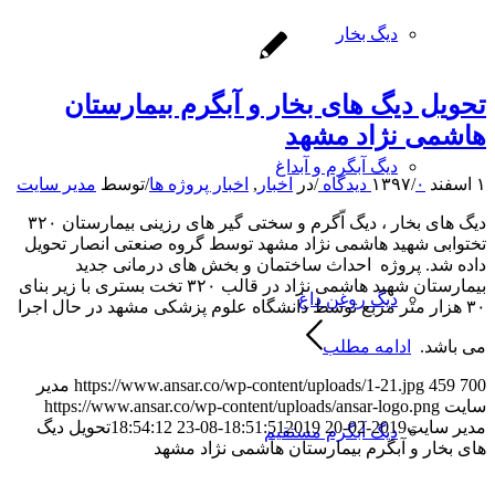
دیگ بخار
تحویل دیگ های بخار و آبگرم بیمارستان
هاشمی نژاد مشهد
دیگ آبگرم و آبداغ
۱ اسفند ۱۳۹۷
۰ دیدگاه
/
/
در
اخبار
,
اخبار پروژه ها
/
توسط
مدیر سایت
دیگ های بخار ، دیگ اّگرم و سختی گیر های رزینی بیمارستان ۳۲۰
تختوابی شهید هاشمی نژاد مشهد توسط گروه صنعتی انصار تحویل
داده شد. پروژه احداث ساختمان و بخش های درمانی جدید
بیمارستان شهید هاشمی نژاد در قالب ۳۲۰ تخت بستری با زیر بنای
دیگ روغن داغ
۳۰ هزار متر مربع توسط دانشگاه علوم پزشکی مشهد در حال اجرا
می باشد.
ادامه مطلب
700
459
https://www.ansar.co/wp-content/uploads/1-21.jpg
مدیر
سایت
https://www.ansar.co/wp-content/uploads/ansar-logo.png
مدیر سایت
2019-02-20 18:51:51
2019-08-23 18:54:12
تحویل دیگ
دیگ آبگرم مستقیم
های بخار و آبگرم بیمارستان هاشمی نژاد مشهد