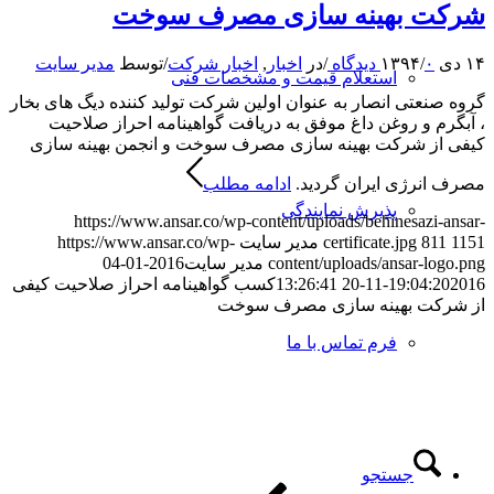
شرکت بهینه سازی مصرف سوخت
۱۴ دی ۱۳۹۴
۰ دیدگاه
/
/
در
اخبار
,
اخبار شرکت
/
توسط
مدیر سایت
استعلام قیمت و مشخصات فنی
گروه صنعتی انصار به عنوان اولین شرکت تولید کننده دیگ های بخار
، آبگرم و روغن داغ موفق به دریافت گواهینامه احراز صلاحیت
کیفی از شرکت بهینه سازی مصرف سوخت و انجمن بهینه سازی
مصرف انرژی ایران گردید.
ادامه مطلب
پذیرش نمایندگی
https://www.ansar.co/wp-content/uploads/behinesazi-ansar-
1151
811
certificate.jpg
مدیر سایت
https://www.ansar.co/wp-
content/uploads/ansar-logo.png
مدیر سایت
2016-01-04
2016-11-20 13:26:41
19:04:20
کسب گواهینامه احراز صلاحیت کیفی
از شرکت بهینه سازی مصرف سوخت
فرم تماس با ما
جستجو