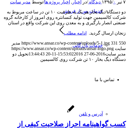
۷ تیر ۱۳۹۵
۰ دیدگاه
/
/
در
اخبار
,
اخبار پروژه ها
/
توسط
مدیر سایت
خدمات پس از فروش
دو دستگاه دیگ بخار هر یک به ظرفیت ۱۰ تن در ساعت مربوط به
شرکت کالسیمین جهت تولید کنسانتره روی امروز از کارخانه گروه
صنعتی انصار بارگیری و به معدن روی این شرکت واقع در استان
زنجان ارسال گردید.
ادامه مطلب
550
331
https://www.ansar.co/wp-content/uploads/5-1.jpg
مدیر
خدمات بازرگانی
سایت
https://www.ansar.co/wp-content/uploads/ansar-logo.png
مدیر سایت
2016-06-27 15:53:02
2016-11-20 13:44:43
تحویل دو
دستگاه دیگ بخار ۱۰ تن شرکت روی کالسیمین
تماس با ما
آدرس و تلفن
کسب گواهینامه احراز صلاحیت کیفی از