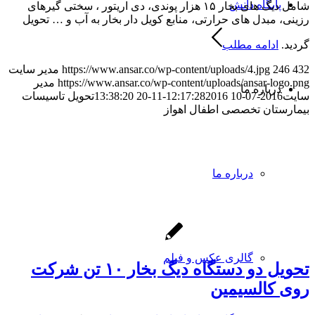
پایگاه دانش
شامل دیگ های بخار ۱۵ هزار پوندی، دی اریتور ، سختی گیرهای
رزینی، مبدل های حرارتی، منابع کویل دار بخار به آب و … تحویل
گردید.
ادامه مطلب
432
246
https://www.ansar.co/wp-content/uploads/4.jpg
مدیر سایت
https://www.ansar.co/wp-content/uploads/ansar-logo.png
مدیر
درباره ما
سایت
2016-07-10 12:17:28
2016-11-20 13:38:20
تحویل تاسیسات
بیمارستان تخصصی اطفال اهواز
درباره ما
گالری عکس و فیلم
تحویل دو دستگاه دیگ بخار ۱۰ تن شرکت
روی کالسیمین